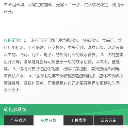
生全程自动，只需定时加盐，无需人工干涉，供水情况稳定，使用寿
介
中
命长。
企
心
业
公
文
产
司
化
应用范围：
1、该机可用于酒厂冲洗瓶用水、勾兑用水、食品厂、饮
品
新
料厂配用水，工业锅炉，热交换器、中央空调、洗衣印染、沐浴设备
资
闻
及生物、制药、化工、电子、纺织等行业的软水需要。 2、该机整体
质
展
设计合理，各项能耗指标明显低于一般的软水设备，高效率，低能
行
证
耗。 3、该机具有记忆固化功能，模糊程序控制，实现连续不间断、
示
业
书
不停机产水。 4、该机体采用不锈钢和高强塑料制成，罐体不锈钢抗
酒
新
工
腐蚀性强，且操作简单，可根据用户自己需要调整再生周期和时间，
处
闻
省时省力。
程
理
媒
设
体
案
软化水系统
备
报
例
水
产品概述
技术参数
工程案例
留言咨询
道
先