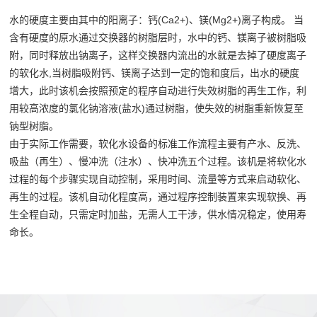
处
售
进
水的硬度主要由其中的阳离子：钙(Ca2+)、镁(Mg2+)离子构成。 当
理
后
含有硬度的原水通过交换器的树脂层时，水中的钙、镁离子被树脂吸
工
设
附，同时释放出钠离子，这样交换器内流出的水就是去掉了硬度离子
艺
备
服
的软化水,当树脂吸附钙、镁离子达到一定的饱和度后，出水的硬度
各
增大，此时该机会按照预定的程序自动进行失效树脂的再生工作，利
务
类
用较高浓度的氯化钠溶液(盐水)通过树脂，使失效的树脂重新恢复至
联
钠型树脂。
酒
由于实际工作需要，软化水设备的标准工作流程主要有产水、反洗、
水
系
吸盐（再生）、慢冲洗（注水）、快冲洗五个过程。该机是将软化水
滤
过程的每个步骤实现自动控制，采用时间、流量等方式来启动软化、
我
材
再生的过程。该机自动化程度高，通过程序控制装置来实现软换、再
生全程自动，只需定时加盐，无需人工干涉，供水情况稳定，使用寿
们
命长。