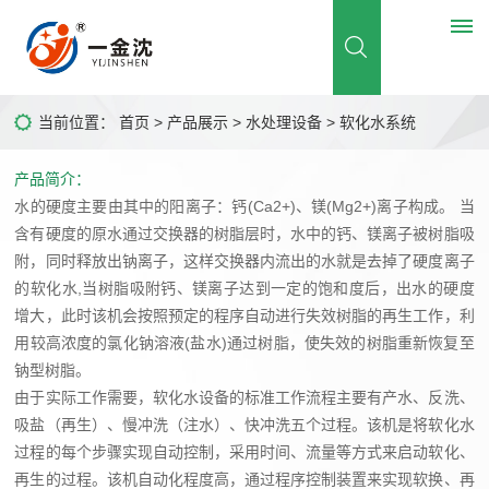
当前位置：
首页
>
产品展示
>
水处理设备
> 软化水系统
首
产品简介：
页
水的硬度主要由其中的阳离子：钙(Ca2+)、镁(Mg2+)离子构成。 当
关
含有硬度的原水通过交换器的树脂层时，水中的钙、镁离子被树脂吸
附，同时释放出钠离子，这样交换器内流出的水就是去掉了硬度离子
于
的软化水,当树脂吸附钙、镁离子达到一定的饱和度后，出水的硬度
增大，此时该机会按照预定的程序自动进行失效树脂的再生工作，利
我
用较高浓度的氯化钠溶液(盐水)通过树脂，使失效的树脂重新恢复至
钠型树脂。
们
由于实际工作需要，软化水设备的标准工作流程主要有产水、反洗、
公
新
吸盐（再生）、慢冲洗（注水）、快冲洗五个过程。该机是将软化水
司
过程的每个步骤实现自动控制，采用时间、流量等方式来启动软化、
闻
简
再生的过程。该机自动化程度高，通过程序控制装置来实现软换、再